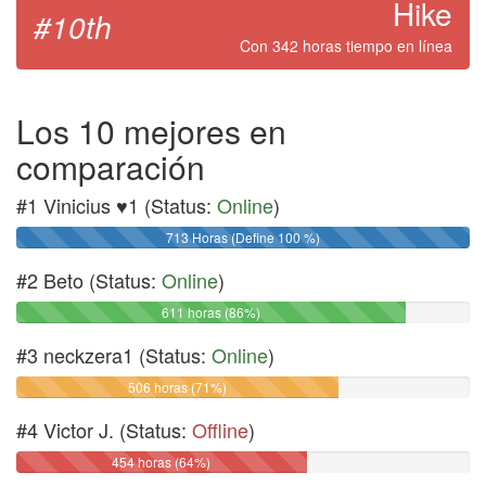
Hike
#10th
Con 342 horas tiempo en línea
Los 10 mejores en
comparación
#1 Vinicius ♥1 (Status:
Online
)
713 Horas (Define 100 %)
#2 Beto (Status:
Online
)
611 horas (86%)
#3 neckzera1 (Status:
Online
)
506 horas (71%)
#4 Victor J. (Status:
Offline
)
454 horas (64%)