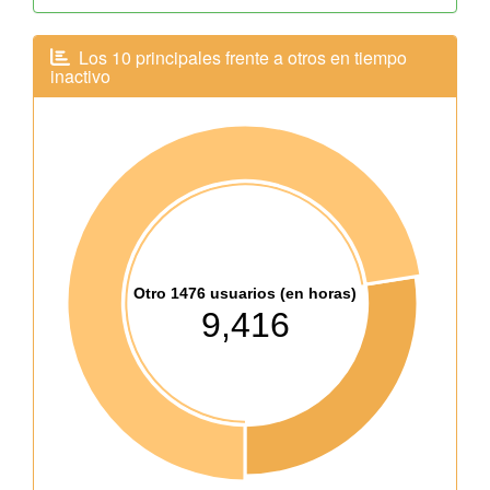
Los 10 principales frente a otros en tiempo
inactivo
Otro 1476 usuarios (en horas)
9,416