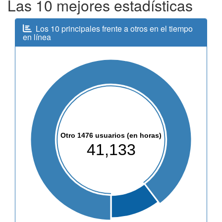
Las 10 mejores estadísticas
Los 10 principales frente a otros en el tiempo
en línea
Otro 1476 usuarios (en horas)
41,133