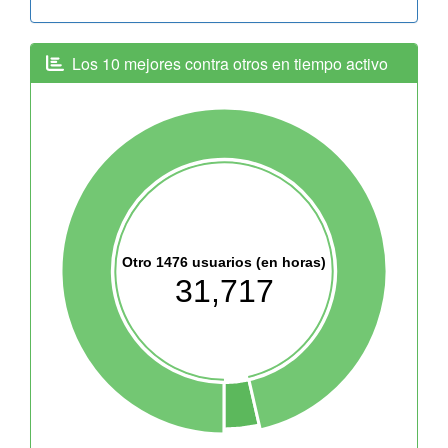
Los 10 mejores contra otros en tiempo activo
Otro 1476 usuarios (en horas)
31,717