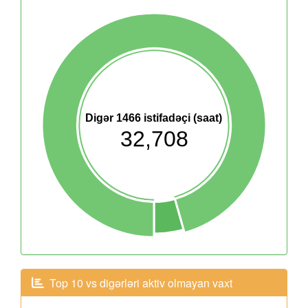
Digər 1466 istifadəçi (saat)
32,708
Top 10 vs digərləri aktiv olmayan vaxt