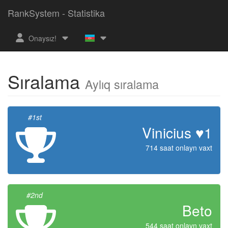
RankSystem - Statistika
Onaysız!
Sıralama
Aylıq sıralama
#1st
Vinicius ♥1
714 saat onlayn vaxt
#2nd
Beto
544 saat onlayn vaxt