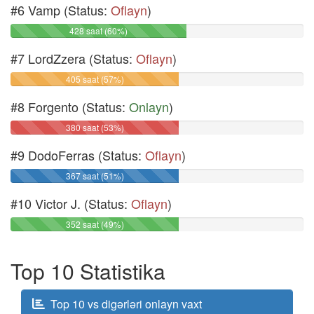
#6 Vamp (Status:
Oflayn
)
428 saat (60%)
#7 LordZzera (Status:
Oflayn
)
405 saat (57%)
#8 Forgento (Status:
Onlayn
)
380 saat (53%)
#9 DodoFerras (Status:
Oflayn
)
367 saat (51%)
#10 Victor J. (Status:
Oflayn
)
352 saat (49%)
Top 10 Statistika
Top 10 vs digərləri onlayn vaxt