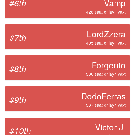
#6th
Vamp
428 saat onlayn vaxt
LordZzera
#7th
405 saat onlayn vaxt
Forgento
#8th
380 saat onlayn vaxt
DodoFerras
#9th
367 saat onlayn vaxt
Victor J.
#10th