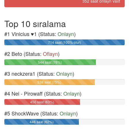
352 saat onlayn vaxt
Top 10 sıralama
#1 Vinicius ♥1 (Status:
Onlayn
)
714 saat (100% olur)
#2 Beto (Status:
Oflayn
)
544 saat (76%)
#3 neckzera1 (Status:
Onlayn
)
538 saat (75%)
#4 Nei - Pirowaff (Status:
Onlayn
)
450 saat (63%)
#5 ShockWave (Status:
Onlayn
)
446 saat (62%)