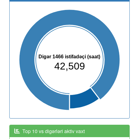
Digər 1466 istifadəçi (saat)
42,509
Top 10 vs digərləri aktiv vaxt