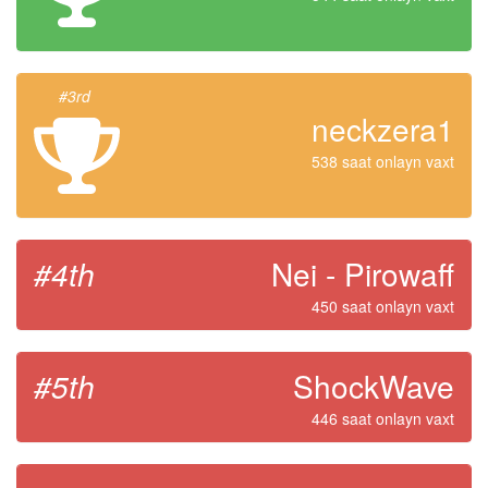
#3rd
neckzera1
538 saat onlayn vaxt
#4th
Nei - Pirowaff
450 saat onlayn vaxt
#5th
ShockWave
446 saat onlayn vaxt