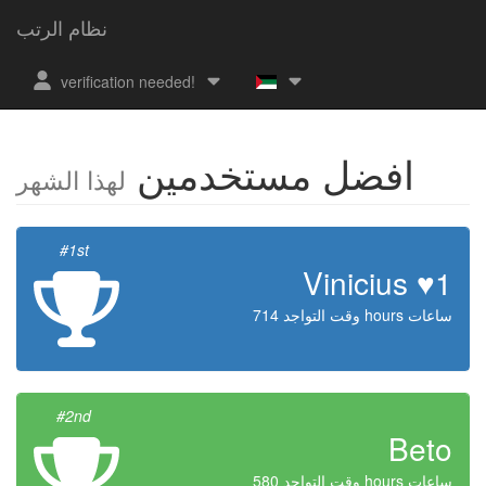
نظام الرتب
verification needed!
افضل مستخدمين
لهذا الشهر
#1st
Vinicius ♥1
وقت التواجد 714 hours ساعات
#2nd
Beto
وقت التواجد 580 hours ساعات