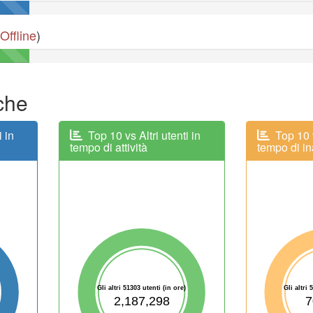
Offline
)
iche
i in
Top 10 vs Altri utenti in
Top 10 v
tempo di attività
tempo di ina
Gli altri 51303 utenti (in ore)
Gli altri 
2,187,298
7