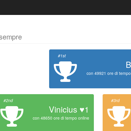
 sempre
#1st
B
con 49921 ore di tempo
#2nd
#3rd
Vinicius ♥1
con 48650 ore di tempo online