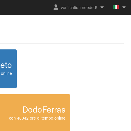
verification needed!
eto
 online
DodoFerras
con 40042 ore di tempo online