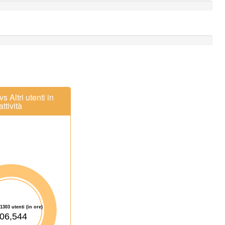
s Altri utenti in
ttività
51303 utenti (in ore)
06,544