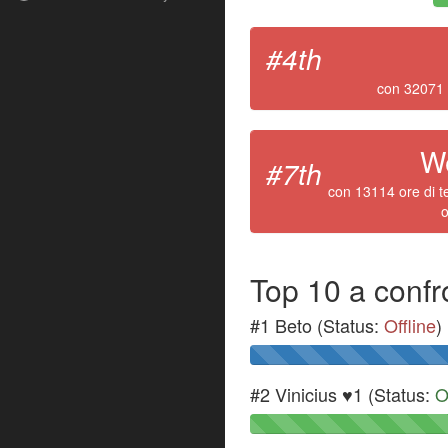
#4th
con 32071 
We
#7th
con 13114 ore di 
o
Top 10 a confr
#1 Beto (Status:
Offline
)
#2 Vinicius ♥1 (Status:
O