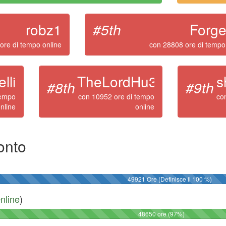
robz1
#5th
Forge
ore di tempo online
con 28808 ore di tempo
lli
TheLordHu3
s
#8th
#9th
tempo
con 10952 ore di tempo
co
nline
online
onto
49921 Ore (Definisce il 100 %)
nline
)
48650 ore (97%)