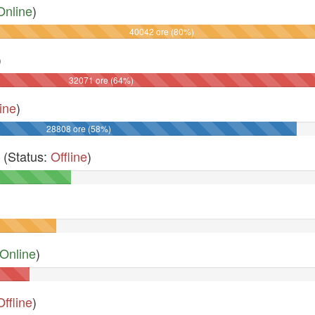
Online
)
40042 ore (80%)
)
32071 ore (64%)
line
)
28808 ore (58%)
(Status:
Offline
)
Online
)
Offline
)