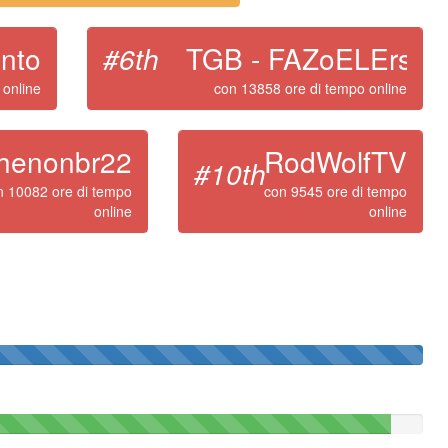
nto
#6th
TGB - FAZoELErsso
 online
con 13858 ore di tempo online
henonbr22
RodWolfTV
#10th
n 10082 ore di tempo
con 9545 ore di tempo
online
online