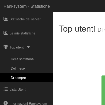
Ranksystem - Statistiche
Statistiche del server
Top utenti
Di
Le mie statistiche
Top utenti
Della settimana
Del mese
Di sempre
Lista Utenti
Informazioni Ranksystem