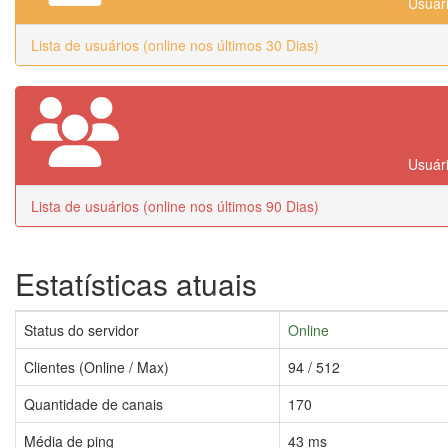
Usuári
Lista de usuários (online nos últimos 30 Dias)
Usuári
Lista de usuários (online nos últimos 90 Dias)
Estatísticas atuais
Status do servidor
Online
Clientes (Online / Max)
94 / 512
Quantidade de canais
170
Média de ping
43 ms