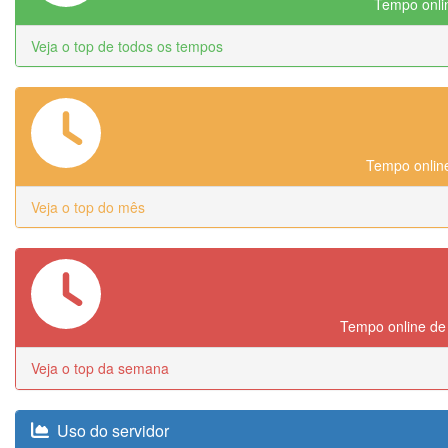
Tempo onlin
Veja o top de todos os tempos
Tempo online
Veja o top do mês
Tempo online de
Veja o top da semana
Uso do servidor