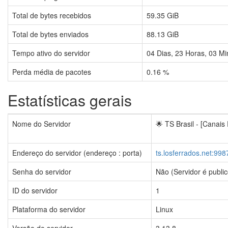
Total de bytes recebidos
59.35 GiB
Total de bytes enviados
88.13 GiB
Tempo ativo do servidor
04
Dias,
23
Horas,
03
Mi
Perda média de pacotes
0.16 %
Estatísticas gerais
Nome do Servidor
🌟 TS Brasil - [Canais
Endereço do servidor (endereço : porta)
ts.losferrados.net:998
Senha do servidor
Não (Servidor é public
ID do servidor
1
Plataforma do servidor
Linux