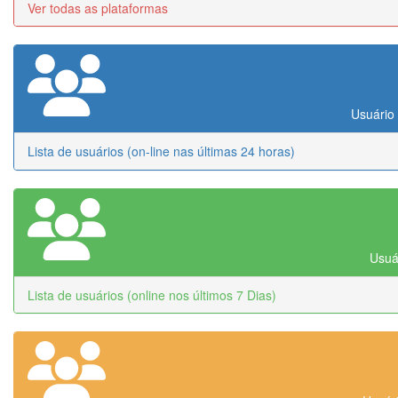
Ver todas as plataformas
Usuário 
Lista de usuários (on-line nas últimas 24 horas)
Usuár
Lista de usuários (online nos últimos 7 Dias)