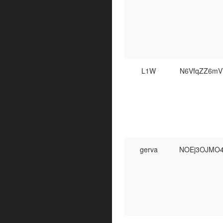
L1W
N6VfqZZ6mV
gerva
NOEj3OJMO4