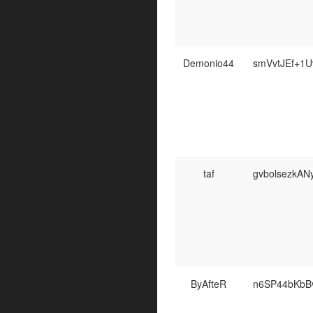
Demonio44
smVvtJEf+1
taf
gvbolsezkA
ByAfteR
n6SP44bKbB