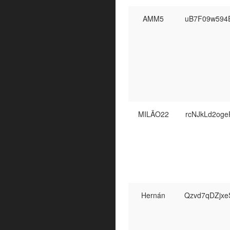
AMM5
uB7F09w594
MILÃO22
rcNJkLd2og
Hernán
Qzvd7qDZjx