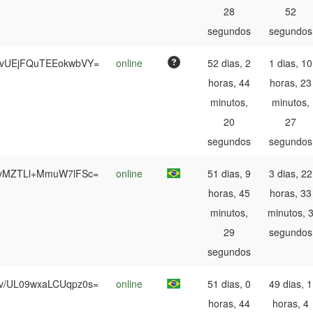
28
52
segundos
segundos
UvUEjFQuTEEokwbVY=
online
52 dias, 2
1 dias, 10
horas, 44
horas, 23
minutos,
minutos,
20
27
segundos
segundos
NyMZTLl+MmuW7lFSc=
online
51 dias, 9
3 dias, 22
horas, 45
horas, 33
minutos,
minutos, 
29
segundos
segundos
v/UL09wxaLCUqpz0s=
online
51 dias, 0
49 dias, 1
horas, 44
horas, 4