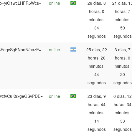
Hp+yiO1wcLHFR5Wcs=
online
26 dias, 8
21 dias, 1
horas, 0
horas, 7
minutos,
minutos,
34
59
segundos
segundos
BFeqvSgFNpnN/hazE=
online
25 dias, 22
3 dias, 7
horas, 20
horas, 0
minutos,
minutos,
44
20
segundos
segundos
wzfvC6K9xgeGSvPDE=
online
23 dias, 9
0 dias, 12
horas, 44
horas, 34
minutos,
minutos,
14
33
segundos
segundos