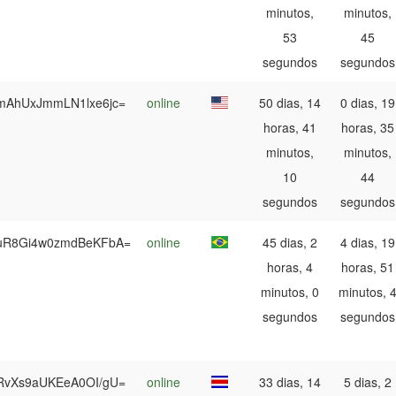
minutos,
minutos,
53
45
segundos
segundos
mAhUxJmmLN1lxe6jc=
online
50 dias, 14
0 dias, 19
horas, 41
horas, 35
minutos,
minutos,
10
44
segundos
segundos
uR8Gi4w0zmdBeKFbA=
online
45 dias, 2
4 dias, 19
horas, 4
horas, 51
minutos, 0
minutos, 
segundos
segundos
RvXs9aUKEeA0OI/gU=
online
33 dias, 14
5 dias, 2