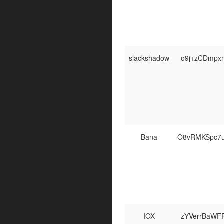
slackshadow
o9j+zCDmpx
Bana
O8vRMKSpc7
IOX
zYVerrBaWF