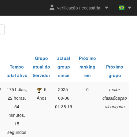
verificação necessária!
Grupo
actual
Próximo
Tempo
atual do
group
ranking
Próximo
total ativo
Servidor
since
em
grupo
2
1751 dias,
5
2025-
0
maior
22 horas,
Anos
08-06
classificação
54
01:38:19
alcançada
minutos,
15
segundos