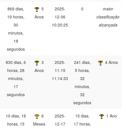
,
869 dias,
5
2025-
0
maior
19 horas,
Anos
12-06
classificação
30
10:20:25
alcançada
2
minutos,
18
segundos
830 dias, 6
3
2025-
241 dias,
4 Anos
horas, 28
Anos
11-15
5 horas,
minutos,
11:14:33
32
17
minutos,
segundos
32
segundos
10 dias, 18
6
2025-
15 dias,
1 Ano
horas, 15
Meses
12-17
17 horas,