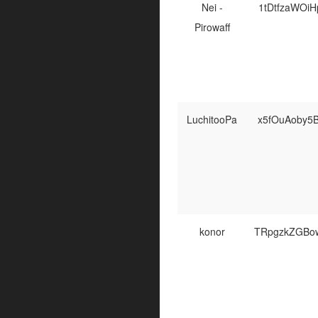
Nei -
1tDtfzaWOi
Pirowaff
LuchitooPa
x5fOuAoby5
konor
TRpgzkZGBo