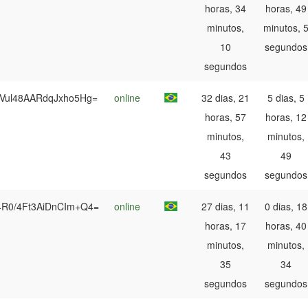
horas, 34
horas, 49
minutos,
minutos, 
10
segundos
segundos
Vul48AARdqJxho5Hg=
online
32 dias, 21
5 dias, 5
horas, 57
horas, 12
minutos,
minutos,
43
49
segundos
segundos
R0/4Ft3AiDnCIm+Q4=
online
27 dias, 11
0 dias, 18
horas, 17
horas, 40
minutos,
minutos,
35
34
segundos
segundos