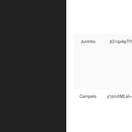
Juninho
jO//cprkpT
Campelo
y1pru0MLaI