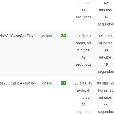
minutos,
42
11
minutos,
segundos
34
segundos
tVl8YGJY6tbASgeEU=
online
201 dias, 9
159 dias,
horas, 53
14 horas,
minutos,
38
42
minutos,
segundos
16
segundos
+es26QKZFpW+d91Io=
online
96 dias, 19
89 dias, 2
horas, 41
horas, 35
minutos,
minutos,
52
44
segundos
segundos