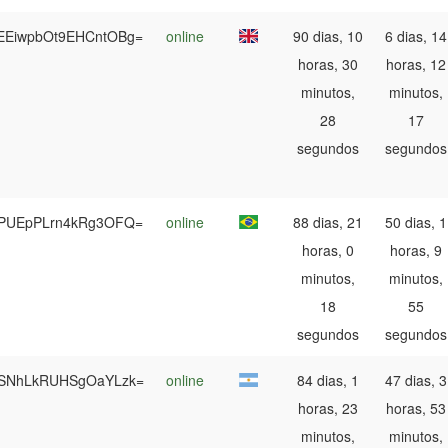
EEiwpbOt9EHCntOBg=
online
90 dias, 10
6 dias, 14
horas, 30
horas, 12
minutos,
minutos,
28
17
segundos
segundos
ePUEpPLrn4kRg3OFQ=
online
88 dias, 21
50 dias, 1
horas, 0
horas, 9
minutos,
minutos,
18
55
segundos
segundos
eSNhLkRUHSgOaYLzk=
online
84 dias, 1
47 dias, 3
horas, 23
horas, 53
minutos,
minutos,