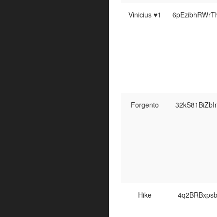
Vinicius ♥1
6pEzibhRWr
Forgento
32kS81BiZb
Hike
4q2BRBxpsb