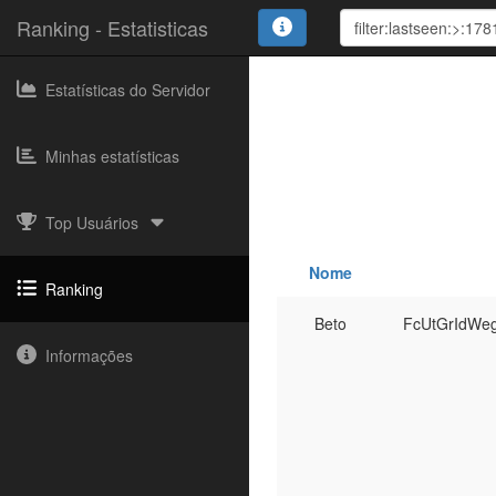
Ranking - Estatisticas
Estatísticas do Servidor
Minhas estatísticas
Top Usuários
Nome
Ranking
Beto
FcUtGrIdWe
Informações