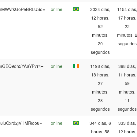
ThMWVrkGoPeBRLUSo=
online
2024 dias,
1154 dias
12 horas,
17 horas,
52
22
minutos,
minutos, 
20
segundos
segundos
ImGEQ9dh5YA6YP7r4=
online
1198 dias,
368 dias,
18 horas,
11 horas,
27
59
minutos,
minutos,
28
11
segundos
segundos
8l3Cxrd2jVHMRiqo8=
online
344 dias, 6
333 dias,
horas, 58
12 horas,