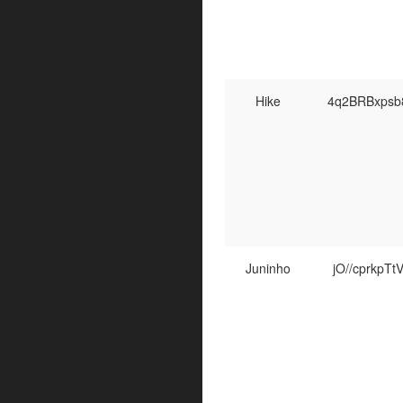
Hike
4q2BRBxpsb
Juninho
jO//cprkpT