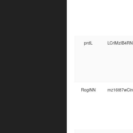
prdL
LCrlMzIB4R
RogiNN
mz16t87wCi