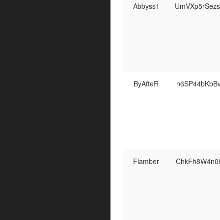
Abbyss1
UmVXp5rSezs
ByAfteR
n6SP44bKbB
Flamber
ChkFh8W4n0k