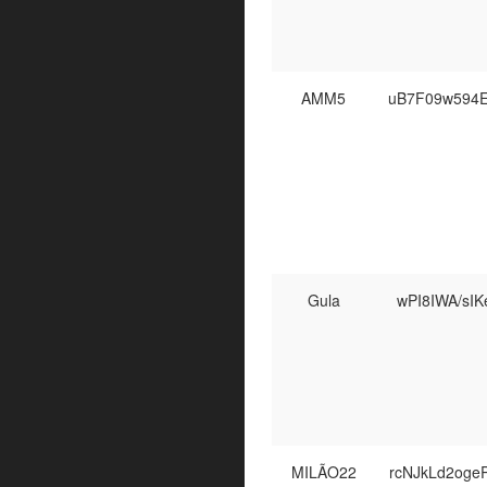
AMM5
uB7F09w594E
Gula
wPI8IWA/sI
MILÃO22
rcNJkLd2oge