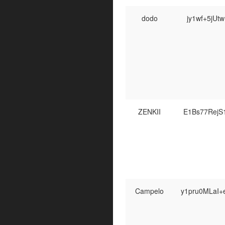
dodo
jy1wf+5jUt
ZENKII
E1Bs77RejS
Campelo
y1pru0MLaI