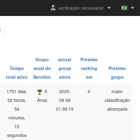
verificação necessária!
Grupo
actual
Próximo
Tempo
atual do
group
ranking
Próximo
total ativo
Servidor
since
em
grupo
1751 dias,
5
2025-
0
maior
22 horas,
Anos
08-06
classificação
54
01:38:19
alcançada
minutos,
15
segundos