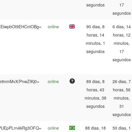
segundos
17
segundos
EiwpbOt9EHCntOBg=
online
90 dias, 8
6 dias, 14
horas, 14
horas, 12
minutos, 1
minutos,
segundos
17
segundos
Ke9nmMvX/PnwZIKj0=
online
89 dias, 8
26 dias, 7
horas, 43
horas, 56
minutos, 38
minutos,
segundos
31
segundos
PUEpPLrn4kRg3OFQ=
online
88 dias, 18
50 dias, 1