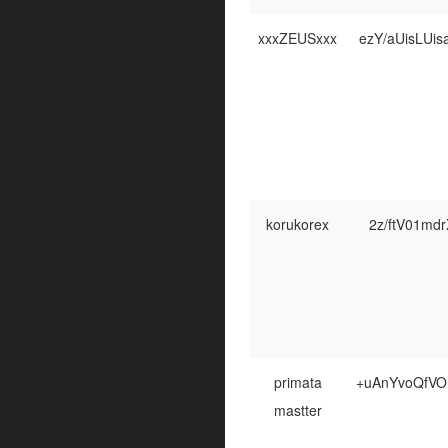
xxxZEUSxxx
ezY/aUisLU
korukorex
2z/ftV01md
primata
+uAnYvoQfVO
mastter