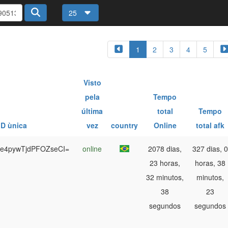
25
1
2
3
4
5
Visto
pela
Tempo
última
total
Tempo
ID ùnica
vez
country
Online
total afk
ge4pywTjdPFOZseCI=
online
2078 dias,
327 dias, 0
23 horas,
horas, 38
32 minutos,
minutos,
38
23
segundos
segundos