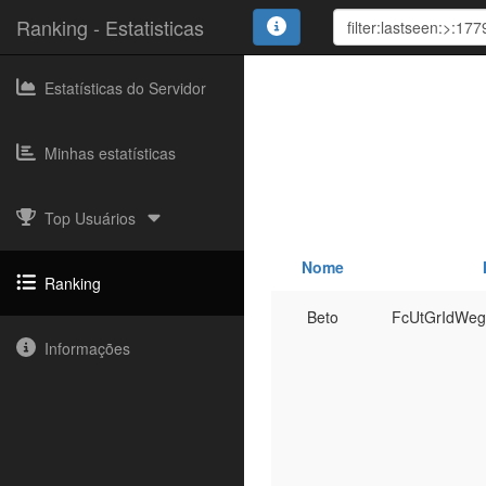
Ranking - Estatisticas
Estatísticas do Servidor
Minhas estatísticas
Top Usuários
Nome
Ranking
Beto
FcUtGrIdWe
Informações