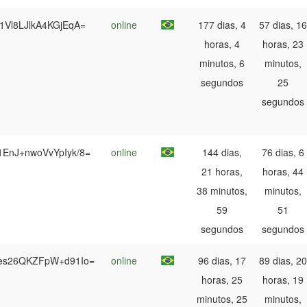
w1Vl8LJlkA4KGjEqA=
online
177 dias, 4
57 dias, 16
horas, 4
horas, 23
minutos, 6
minutos,
segundos
25
segundos
1EnJ+nwoVvYpIyk/8=
online
144 dias,
76 dias, 6
21 horas,
horas, 44
38 minutos,
minutos,
59
51
segundos
segundos
+es26QKZFpW+d91Io=
online
96 dias, 17
89 dias, 20
horas, 25
horas, 19
minutos, 25
minutos,