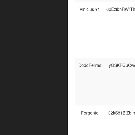
Vinicius ♥1
6pEzibhRWrT
DodoFerras
yGSKFGuCwo
Forgento
32kS81BiZb