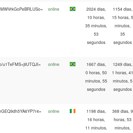
hMWVrkGoPeBRLUSo=
online
2024 dias,
1154 dias,
10 horas,
15 horas, 
35 minutos,
minutos,
53
35
segundos
segundos
/u1TeFMS+jiiUTQJI=
online
1667 dias,
1249 dias,
0 horas, 50
1 horas, 4
minutos, 55
minutos, 5
segundos
segundos
ImGEQ9dh5YA6YP7r4=
online
1198 dias,
368 dias, 9
16 horas,
horas, 53
11 minutos,
minutos,