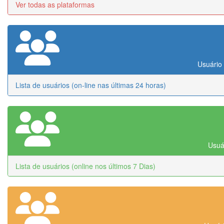
Ver todas as plataformas
Usuário 
Lista de usuários (on-line nas últimas 24 horas)
Usuár
Lista de usuários (online nos últimos 7 Dias)