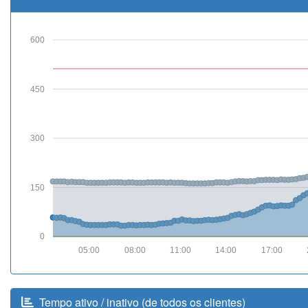
600
450
300
150
0
05:00
08:00
11:00
14:00
17:00
Tempo ativo / inativo (de todos os clientes)