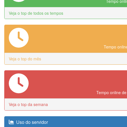
Tempo onlin
Veja o top de todos os tempos
Tempo online
Veja o top do mês
Tempo online de
Veja o top da semana
Uso do servidor