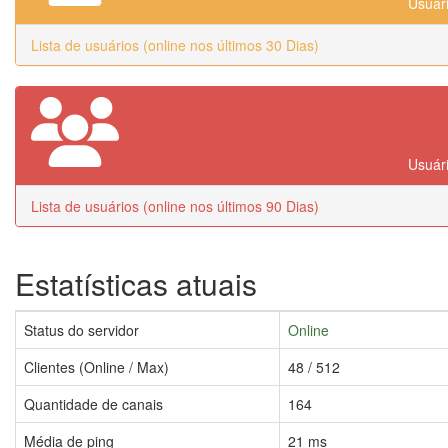
Usuári
Lista de usuários (online nos últimos 30 Dias)
Usuári
Lista de usuários (online nos últimos 90 Dias)
Estatísticas atuais
Status do servidor
Online
Clientes (Online / Max)
48 / 512
Quantidade de canais
164
Média de ping
21 ms