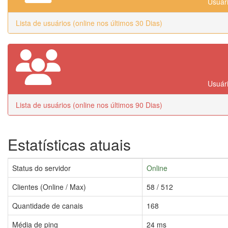
Usuári
Lista de usuários (online nos últimos 30 Dias)
Usuári
Lista de usuários (online nos últimos 90 Dias)
Estatísticas atuais
Status do servidor
Online
Clientes (Online / Max)
58 / 512
Quantidade de canais
168
Média de ping
24 ms