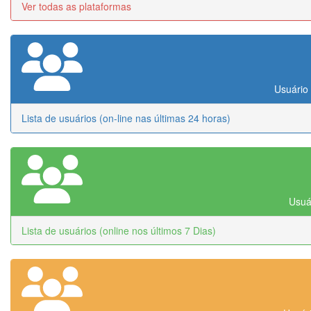
Ver todas as plataformas
Usuário 
Lista de usuários (on-line nas últimas 24 horas)
Usuár
Lista de usuários (online nos últimos 7 Dias)