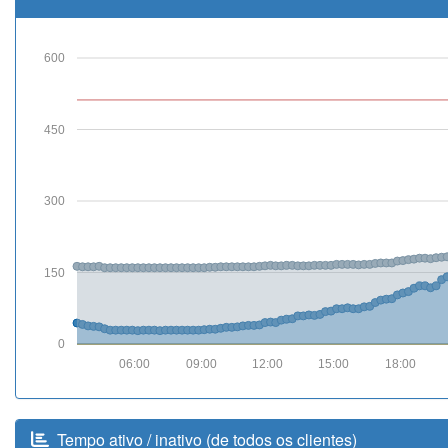
600
450
300
150
0
06:00
09:00
12:00
15:00
18:00
Tempo ativo / inativo (de todos os clientes)