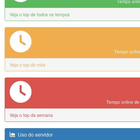
Tempo onlin
Veja o top de todos os tempos
Tempo online
Veja o top do mês
Tempo online de
Veja o top da semana
Uso do servidor