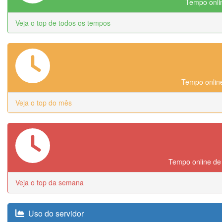
Tempo onlin
Veja o top de todos os tempos
Tempo online
Veja o top do mês
Tempo online de
Veja o top da semana
Uso do servidor