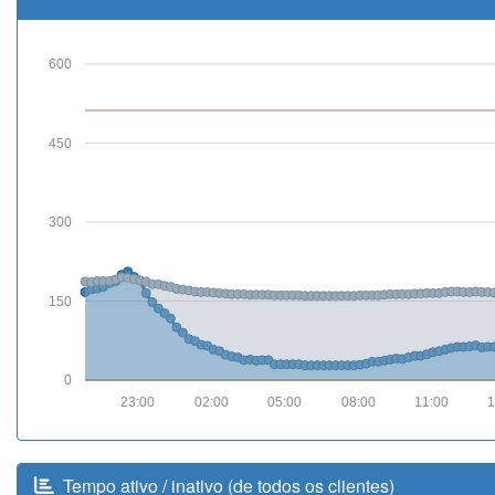
600
450
300
150
0
23:00
02:00
05:00
08:00
11:00
1
Tempo ativo / inativo (de todos os clientes)