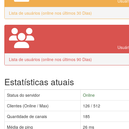
Usuári
Lista de usuários (online nos últimos 30 Dias)
Usuári
Lista de usuários (online nos últimos 90 Dias)
Estatísticas atuais
Status do servidor
Online
Clientes (Online / Max)
126 / 512
Quantidade de canais
185
Média de ping
26 ms