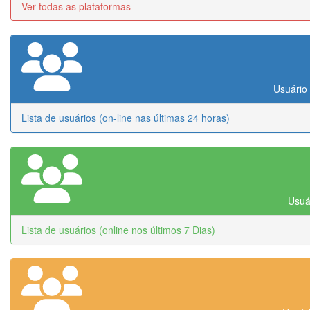
Ver todas as plataformas
Usuário 
Lista de usuários (on-line nas últimas 24 horas)
Usuár
Lista de usuários (online nos últimos 7 Dias)