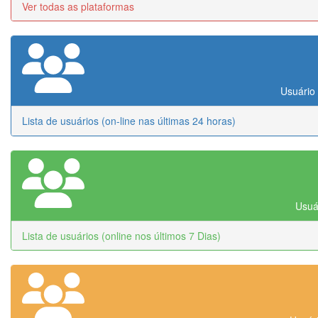
Ver todas as plataformas
Usuário 
Lista de usuários (on-line nas últimas 24 horas)
Usuár
Lista de usuários (online nos últimos 7 Dias)