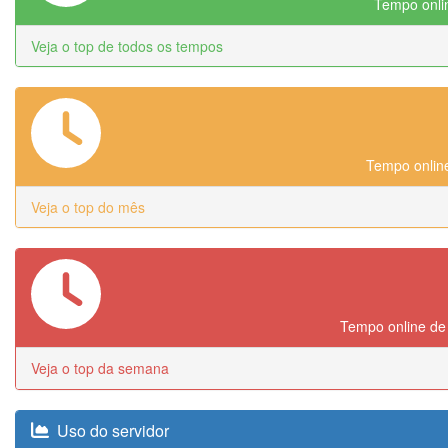
Tempo onlin
Veja o top de todos os tempos
Tempo online
Veja o top do mês
Tempo online de
Veja o top da semana
Uso do servidor