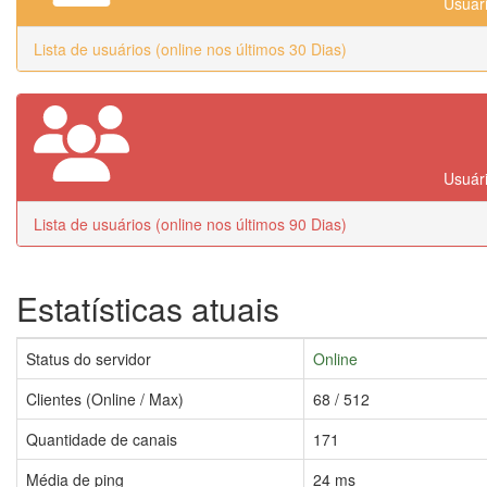
Usuári
Lista de usuários (online nos últimos 30 Dias)
Usuári
Lista de usuários (online nos últimos 90 Dias)
Estatísticas atuais
Status do servidor
Online
Clientes (Online / Max)
68 / 512
Quantidade de canais
171
Média de ping
24 ms