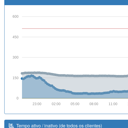
600
450
300
150
0
23:00
02:00
05:00
08:00
11:00
Tempo ativo / inativo (de todos os clientes)