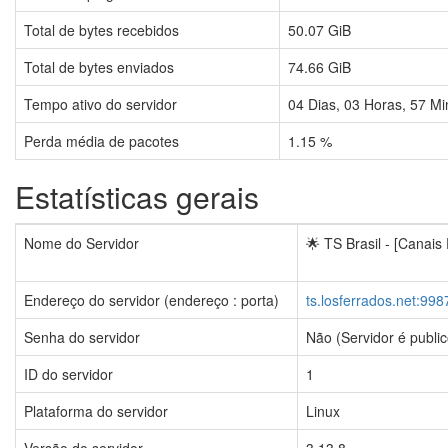
Total de bytes recebidos
50.07 GiB
Total de bytes enviados
74.66 GiB
Tempo ativo do servidor
04
Dias,
03
Horas,
57
Mi
Perda média de pacotes
1.15 %
Estatísticas gerais
Nome do Servidor
🌟 TS Brasil - [Canais
Endereço do servidor (endereço : porta)
ts.losferrados.net:998
Senha do servidor
Não (Servidor é public
ID do servidor
1
Plataforma do servidor
Linux