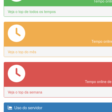
Tempo onlin
Veja o top de todos os tempos
Tempo online
Veja o top do mês
Tempo online de
Veja o top da semana
Uso do servidor