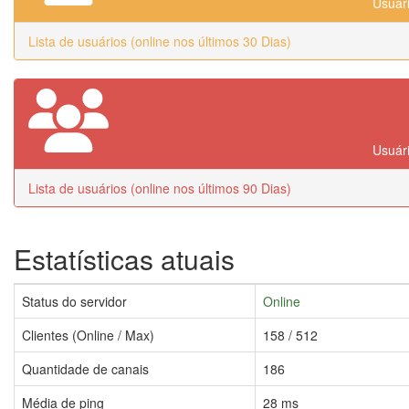
Usuári
Lista de usuários (online nos últimos 30 Dias)
Usuári
Lista de usuários (online nos últimos 90 Dias)
Estatísticas atuais
Status do servidor
Online
Clientes (Online / Max)
158 / 512
Quantidade de canais
186
Média de ping
28 ms