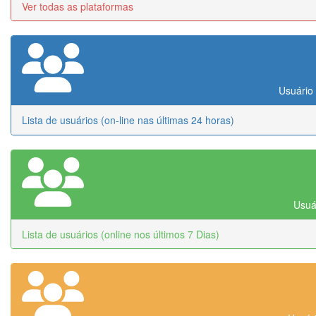
Ver todas as plataformas
Usuário 
Lista de usuários (on-line nas últimas 24 horas)
Usuár
Lista de usuários (online nos últimos 7 Dias)