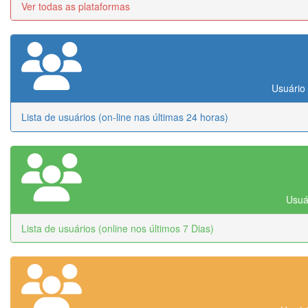
Ver todas as plataformas
Usuário 
Lista de usuários (on-line nas últimas 24 horas)
Usuár
Lista de usuários (online nos últimos 7 Dias)