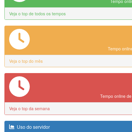
Tempo onlin
Veja o top de todos os tempos
Tempo online
Veja o top do mês
Tempo online de
Veja o top da semana
Uso do servidor