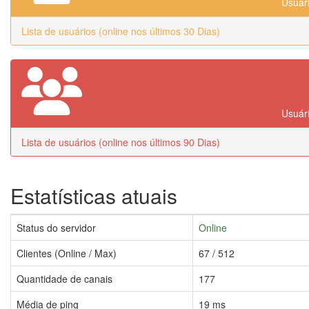
Usuári
Lista de usuários (online nos últimos 30 Dias)
Usuári
Lista de usuários (online nos últimos 90 Dias)
Estatísticas atuais
Status do servidor
Online
Clientes (Online / Max)
67 / 512
Quantidade de canais
177
Média de ping
19 ms