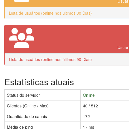
Usuári
Lista de usuários (online nos últimos 30 Dias)
Usuári
Lista de usuários (online nos últimos 90 Dias)
Estatísticas atuais
Status do servidor
Online
Clientes (Online / Max)
40 / 512
Quantidade de canais
172
Média de ping
17 ms