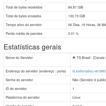
Total de bytes recebidos
84.87 GiB
Total de bytes enviados
130.73 GiB
Tempo ativo do servidor
06
Dias,
16
Horas,
36
Mi
Perda média de pacotes
0.01 %
Estatísticas gerais
Nome do Servidor
🌟 TS Brasil - [Canais
Endereço do servidor (endereço : porta)
ts.losferrados.net:998
Senha do servidor
Não (Servidor é public
ID do servidor
1
Plataforma do servidor
Linux