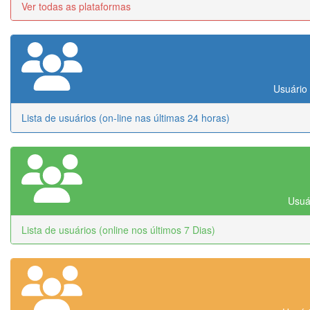
Ver todas as plataformas
Usuário 
Lista de usuários (on-line nas últimas 24 horas)
Usuár
Lista de usuários (online nos últimos 7 Dias)