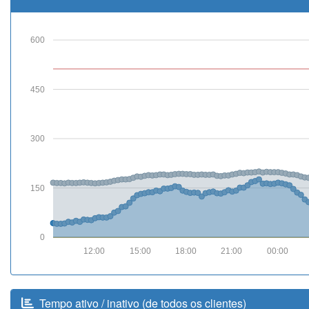
600
450
300
150
0
12:00
15:00
18:00
21:00
00:00
Tempo ativo / inativo (de todos os clientes)