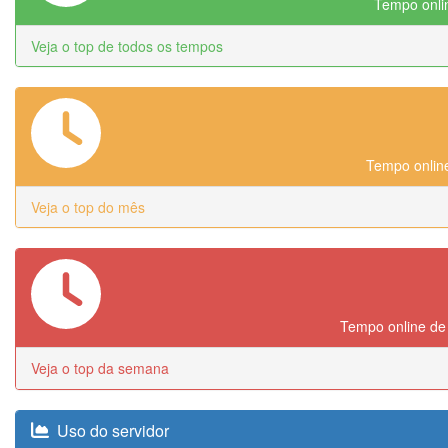
Tempo onlin
Veja o top de todos os tempos
Tempo online
Veja o top do mês
Tempo online de
Veja o top da semana
Uso do servidor