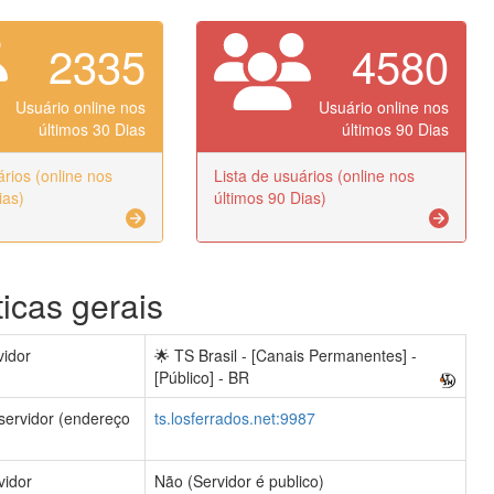
2335
4580
Usuário online nos
Usuário online nos
últimos 30 Dias
últimos 90 Dias
ários (online nos
Lista de usuários (online nos
ias)
últimos 90 Dias)
ticas gerais
idor
🌟 TS Brasil - [Canais Permanentes] -
[Público] - BR
servidor (endereço
ts.losferrados.net:9987
vidor
Não (Servidor é publico)