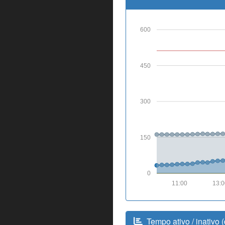
600
450
300
150
0
11:00
13:
Tempo ativo / inativo 