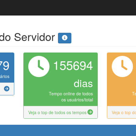
 do Servidor
79
155694
ários
dias
Tempo online de todos
T
os usuários/total
Veja o top de todos os tempos
Veja o top d