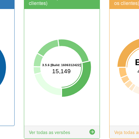
clientes)
os clientes
B
3.5.6 [Build: 1606312422]
15,149
Ver todas as versões
Veja todas 