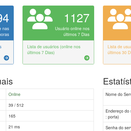
94
1127
e nas
Usuário online nos
horas
últimos 7 Dias
s
Lista de usuários (online nos
Lista de usu
últimos 7 Dias)
últimos 30 D
uais
Estatís
Online
Nome do Serv
39 / 512
Endereço do 
165
: porta)
21 ms
Senha do ser