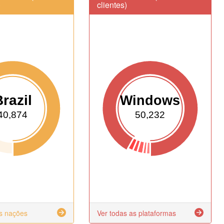
)
clientes)
razil
Windows
40,874
50,232
as nações
Ver todas as plataformas