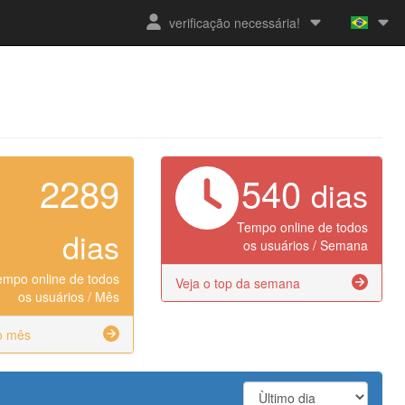
verificação necessária!
2289
540
dias
Tempo online de todos
dias
os usuários / Semana
empo online de todos
Veja o top da semana
os usuários / Mês
o mês