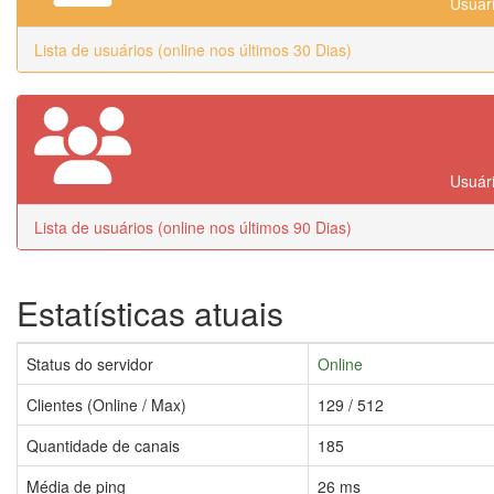
Usuári
Lista de usuários (online nos últimos 30 Dias)
Usuári
Lista de usuários (online nos últimos 90 Dias)
Estatísticas atuais
Status do servidor
Online
Clientes (Online / Max)
129 / 512
Quantidade de canais
185
Média de ping
26 ms