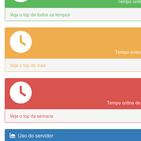
Tempo onlin
Veja o top de todos os tempos
Tempo online
Veja o top do mês
Tempo online de
Veja o top da semana
Uso do servidor