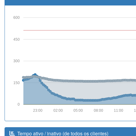
600
450
300
150
0
23:00
02:00
05:00
08:00
11:00
1
Tempo ativo / inativo (de todos os clientes)