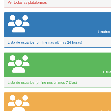
Ver todas as plataformas
Usuário 
Lista de usuários (on-line nas últimas 24 horas)
Usuár
Lista de usuários (online nos últimos 7 Dias)